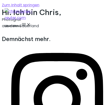
Zum Inhalt springen
Hi. Ich bin Chris,
Photograf
aus dem Sauerland
Main Menu
Demnächst mehr.